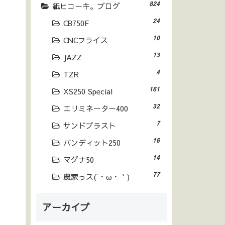
824
紙ヒコーキ。ブログ
24
CB750F
10
CNCフライス
13
JAZZ
4
TZR
161
XS250 Special
32
エリミネーター400
7
サンドブラスト
16
バンディット250
14
マグナ50
77
農家っス(´・ω・｀)
アーカイブ