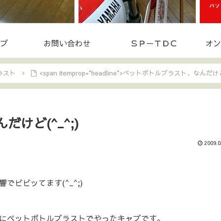
プ
お問い合わせ
ＳＰ－ＴＤＣ
オン
ラスト
<span itemprop="headline">ペットボトルブラスト、なんだけど(
けど(^_^;)
2009.0
ビビッてます(^_^;)
にペットボトルブラストでやったキャブです。