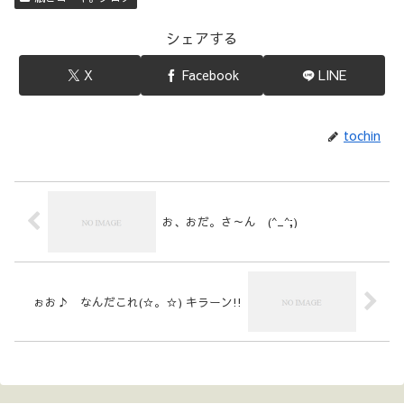
シェアする
X
Facebook
LINE
tochin
お、おだ。さ～ん (^_^;)
ぉお♪ なんだこれ(☆。☆) キラーン!!