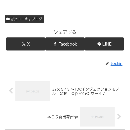
紙ヒコーキ。ブログ
シェアする
X
Facebook
LINE
tochin
Z750GP SP-TDCインジェクションモデ
ル 始動 Ｏ(≧▽≦)Ｏ ワーイ♪
本日５台出荷(^^)v