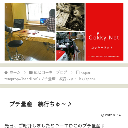
ホーム
紙ヒコーキ。ブログ
<span
itemprop="headline">プチ量産 続行ちゅ～♪</span>
プチ量産 続行ちゅ～♪
2012.06.14
先日、ご紹介しましたＳＰ－ＴＤＣのプチ量産♪