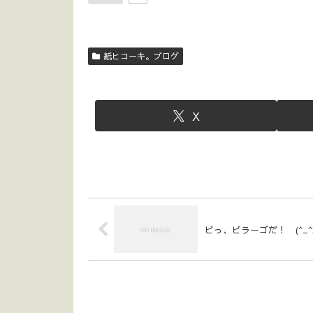
紙ヒコーキ。ブログ
X
ビっ、ビラーゴだ！ (^_^;