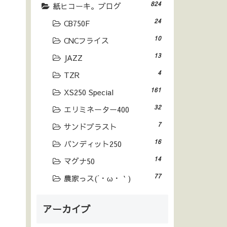
824
紙ヒコーキ。ブログ
24
CB750F
10
CNCフライス
13
JAZZ
4
TZR
161
XS250 Special
32
エリミネーター400
7
サンドブラスト
16
バンディット250
14
マグナ50
77
農家っス(´・ω・｀)
アーカイブ