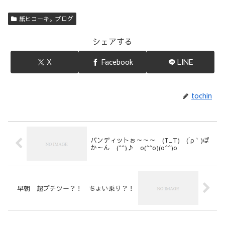
紙ヒコーキ。ブログ
シェアする
X
Facebook
LINE
tochin
バンディットぉ～～～ (T_T) (´ρ｀)ぽ
か～ん (^^)♪ o(^^o)(o^^)o
早朝 超プチツー？！ ちょい乗り？！