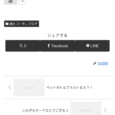
0
紙ヒコーキ。ブログ
シェアする
X
Facebook
LINE
tochin
ペットボトルブラストＥＸ？！
これがＳＰ－ＴＤＣでござる♪