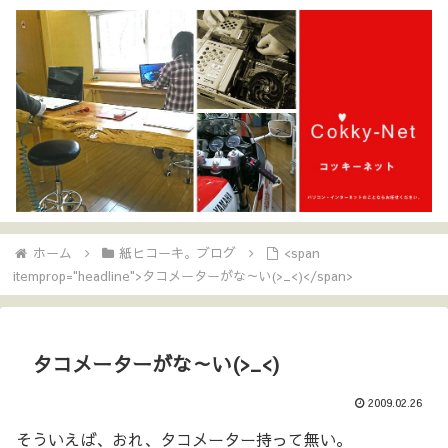
ホーム
紙ヒコーキ。ブログ
<span
itemprop="headline">タコメーターがな～い(>_<)</span>
タコメーターがな～い(>_<)
2009.02.26
そういえば、おれ、タコメーター持って無い。