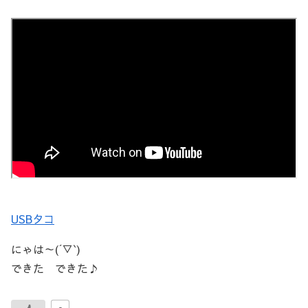
USBタコ
にゃは～(´▽`)
できた できた♪