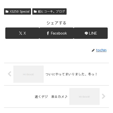
XS250 Special
紙ヒコーキ。ブログ
シェアする
X
Facebook
LINE
tochin
ついにやってまいりました、冬っ！
逝くデジ 来るカメ♪