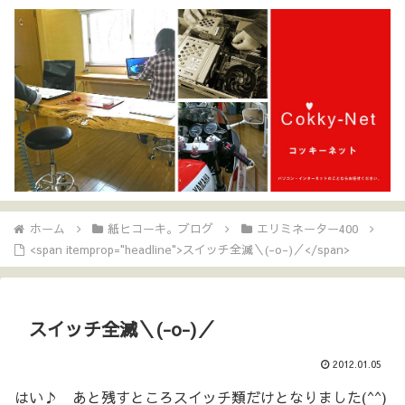
ホーム
紙ヒコーキ。ブログ
エリミネーター400
<span itemprop="headline">スイッチ全滅＼(-o-)／</span>
スイッチ全滅＼(-o-)／
2012.01.05
はい♪ あと残すところスイッチ類だけとなりました(^^)