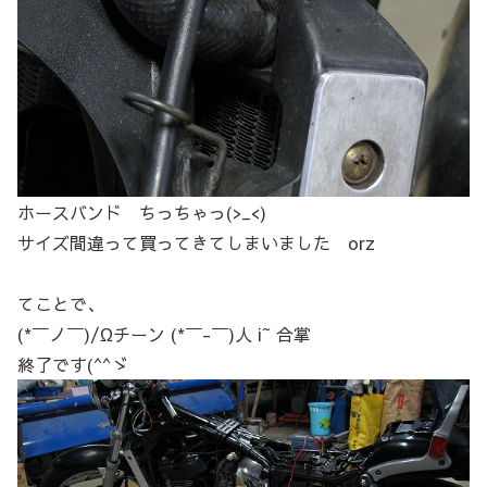
ホースバンド ちっちゃっ(>_<)
サイズ間違って買ってきてしまいました orz
てことで、
(*￣ノ￣)/Ωチーン (*￣-￣)人 i~ 合掌
終了です(^^ゞ