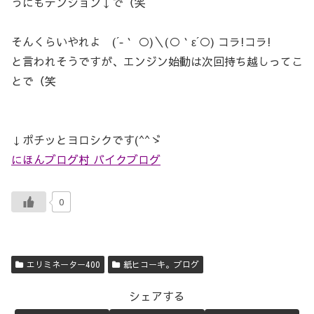
うにもテンション↓で（笑
そんくらいやれよ (´‐｀ ○)＼(○｀ε´○) コラ!コラ!
と言われそうですが、エンジン始動は次回持ち越しってこ
とで（笑
↓ポチッとヨロシクです(^^ゞ
にほんブログ村 バイクブログ
0
エリミネーター400
紙ヒコーキ。ブログ
シェアする