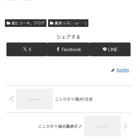
紙ヒコーキ。ブログ
農家っス(´・ω・｀)
シェアする
X
Facebook
LINE
tochin
こしひかり稲刈1日目
こしひかり稲刈最終日♪