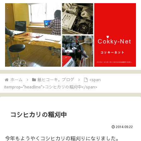
ホーム
紙ヒコーキ。ブログ
<span
itemprop="headline">コシヒカリの稲刈中</span>
コシヒカリの稲刈中
2014.09.22
今年もようやくコシヒカリの稲刈りになりました。