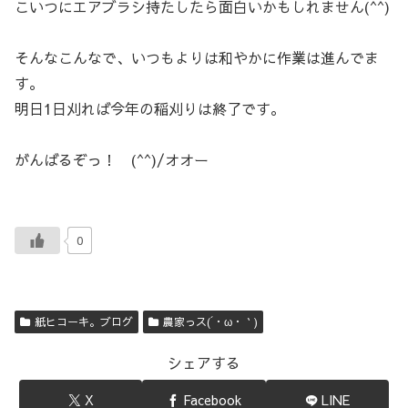
こいつにエアブラシ持たしたら面白いかもしれません(^^)
そんなこんなで、いつもよりは和やかに作業は進んでま
す。
明日1日刈れば今年の稲刈りは終了です。
がんばるぞっ！ (^^)/オオー
0
紙ヒコーキ。ブログ
農家っス(´・ω・｀)
シェアする
X
Facebook
LINE