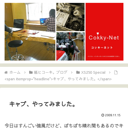
ホーム
紙ヒコーキ。ブログ
XS250 Special
<span itemprop="headline">キャブ、やってみました。</span>
キャブ、やってみました。
2009.11.15
今日はすんごい強風だけど、ぼちぼち晴れ間もあるのでキ