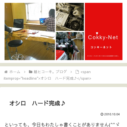
ホーム
紙ヒコーキ。ブログ
<span
itemprop="headline">オシロ ハード完成♪</span>
オシロ ハード完成♪
2010.10.04
といっても、今日もわたしゃ書くことがありません(^^ゞ