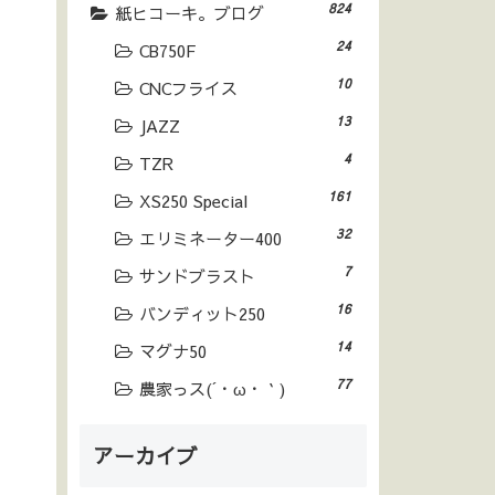
824
紙ヒコーキ。ブログ
24
CB750F
10
CNCフライス
13
JAZZ
4
TZR
161
XS250 Special
32
エリミネーター400
7
サンドブラスト
16
バンディット250
14
マグナ50
77
農家っス(´・ω・｀)
アーカイブ