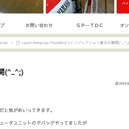
プ
お問い合わせ
ＳＰ－ＴＤＣ
オン
cial
<span itemprop="headline">インジェクション最大の難関(^_^;)
_^;)
2010.0
だと気がめいってきます。
ュータユニットのデバッグやってましたが