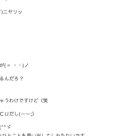
)ニヤリッ
(〃 ・・)ノ
るんだろ？
ゃうわけですけど（笑
Ｕだし(ーー;）
^^ゞ
れたひとことを思い出してしかたないです。