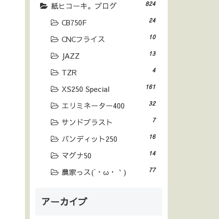
824
紙ヒコーキ。ブログ
24
CB750F
10
CNCフライス
13
JAZZ
4
TZR
161
XS250 Special
32
エリミネーター400
7
サンドブラスト
16
バンディット250
14
マグナ50
77
農家っス(´・ω・｀)
アーカイブ