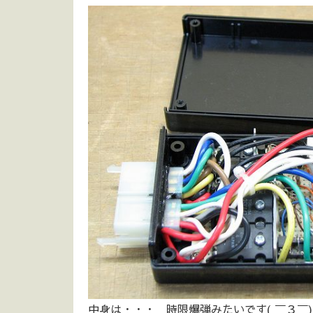
中身は・・・ 時限爆弾みたいです( ￣３￣