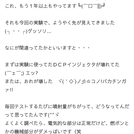
これ、もう１年以上もやってます┗(￣□￣||)┛
それも今回の実験で、ようやく先が見えてきました
(┐・・┌)ゲッソリ…
なにが間違ってたかといいますと・・・
まずは実験に使ってたＤＣＰインジェクタが壊れてた
(￣ェ￣;) エッ?
または、おれが壊した ヾ(｀◇´)ノ彡☆コノ!バカチンガ
ァ!!
毎回テストするたびに噴射量がちがって、どうなってんだ
って思ってたんです(^^ゞ
よくよく調べたら、電気的な部分は正常だけど、燃ポンと
かの機械部分がダメっぽいです（笑