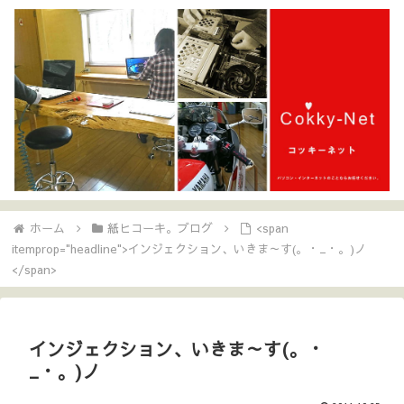
ホーム
紙ヒコーキ。ブログ
<span
itemprop="headline">インジェクション、いきま～す(。・_・。)ノ
</span>
インジェクション、いきま～す(。・
_・。)ノ