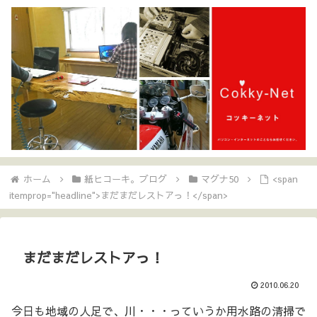
ホーム
紙ヒコーキ。ブログ
マグナ50
<span
itemprop="headline">まだまだレストアっ！</span>
まだまだレストアっ！
2010.06.20
今日も地域の人足で、川・・・っていうか用水路の清掃で