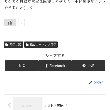
そろそろ見飽きた部品画像じゃなくて、本体画像をアップ
できるかと(^^ゞ
0
マグナ50
紙ヒコーキ。ブログ
シェアする
X
Facebook
LINE
tochin
レストア三昧(^^)