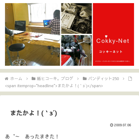
ホーム
紙ヒコーキ。ブログ
バンディット250
<span itemprop="headline">またかよ！(｀з´)</span>
またかよ！(｀з´)
2009.07.06
あ゛～ あったまきた！