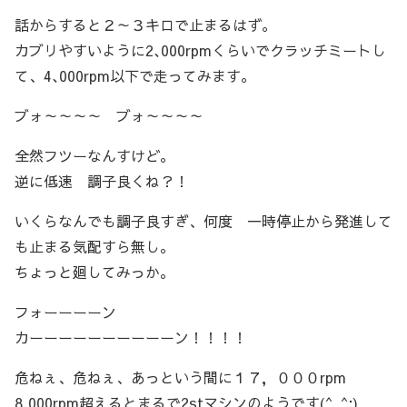
話からすると２～３キロで止まるはず。
カブリやすいように2､000rpmくらいでクラッチミートし
て、4､000rpm以下で走ってみます。
ブォ～～～～ ブォ～～～～
全然フツーなんすけど。
逆に低速 調子良くね？！
いくらなんでも調子良すぎ、何度 一時停止から発進して
も止まる気配すら無し。
ちょっと廻してみっか。
フォーーーーン
カーーーーーーーーーーン！！！！
危ねぇ、危ねぇ、あっという間に１７，０００rpm
8,000rpm超えるとまるで2stマシンのようです(^_^;)