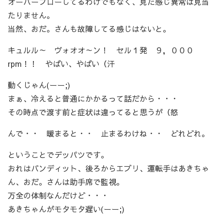
オーバーフローしてるわけでもなく、見た感じ異常は見当
たりません。
当然、おだ。さんも故障してる感じはないと。
キュルル～ ヴォオオ～ン！ セル１発 ９，０００
rpm！！ やばい、やばい（汗
動くじゃん(ーー;)
まぁ、冷えると普通にかかるって話だから・・・
その時点で渡す前と症状は違ってると思うが（怒
んで・・ 暖まると・・ 止まるわけね・・ どれどれ。
ということでデッパツです。
おれはバンディット、後ろからエブリ、運転手はあきちゃ
ん、おだ。さんは助手席で監視。
万全の体制なんだけど・・・
あきちゃんがモタモタ遅い(ーー;)