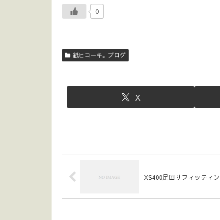
0
紙ヒコーキ。ブログ
X
XS400足回りフィッティ