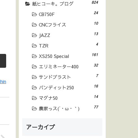
824
紙ヒコーキ。ブログ
24
CB750F
10
CNCフライス
13
JAZZ
4
TZR
161
XS250 Special
32
エリミネーター400
7
サンドブラスト
hin
16
バンディット250
14
マグナ50
77
農家っス(´・ω・｀)
アーカイブ