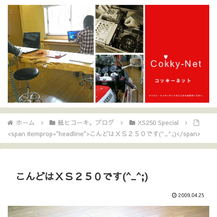
ホーム
紙ヒコーキ。ブログ
XS250 Special
<span itemprop="headline">こんどはＸＳ２５０です(^_^;)</span>
こんどはＸＳ２５０です(^_^;)
2009.04.25