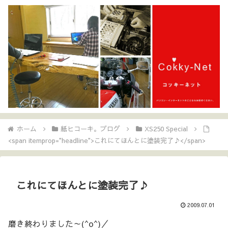
ホーム
紙ヒコーキ。ブログ
XS250 Special
<span itemprop="headline">これにてほんとに塗装完了♪</span>
これにてほんとに塗装完了♪
2009.07.01
磨き終わりました～(^o^)／