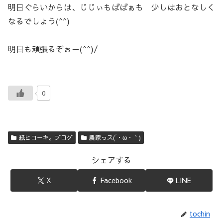
明日ぐらいからは、じじぃもばばぁも 少しはおとなしく
なるでしょう(^^)
明日も頑張るぞぉー(^^)/
0
紙ヒコーキ。ブログ
農家っス(´・ω・｀)
シェアする
X
Facebook
LINE
tochin