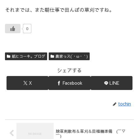
それまでは、また朝仕事で田んぼの草刈ですね。
0
紙ヒコーキ。ブログ
農家っス(´・ω・｀)
シェアする
X
Facebook
LINE
tochin
除草剤散布＆草刈＆田植機準備 (￣▽
￣)