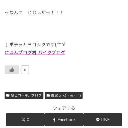
っなんて じじぃだっ！！！
↓ポチッとヨロシクです(^^ゞ
にほんブログ村 バイクブログ
0
紙ヒコーキ。ブログ
農家っス(´・ω・｀)
シェアする
X
Facebook
LINE