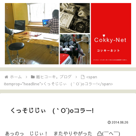
ホーム
紙ヒコーキ。ブログ
<span
itemprop="headline">くっそじじぃ (｀O´)oコラー!</span>
くっそじじぃ (｀O´)oコラー!
2014.06.26
あっのっ じじぃ！ またやりやがった 凸(￣ヘ￣)