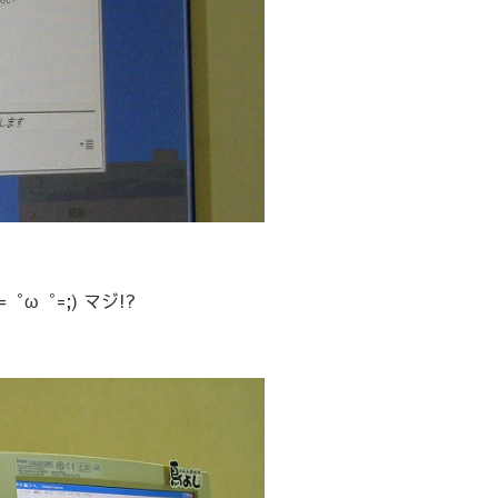
ω゜=;) マジ!?