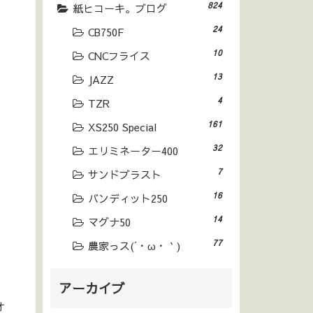
824
紙ヒコーキ。ブログ
24
CB750F
10
CNCフライス
13
JAZZ
4
TZR
161
XS250 Special
32
エリミネーター400
7
サンドブラスト
16
バンディット250
14
マグナ50
77
農家っス(´・ω・｀)
アーカイブ
オ