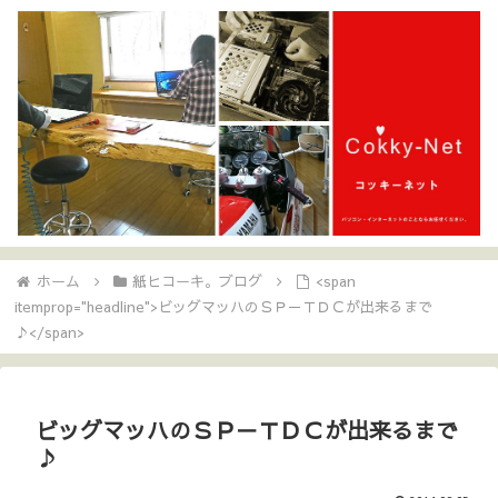
ホーム
紙ヒコーキ。ブログ
<span
itemprop="headline">ビッグマッハのＳＰ－ＴＤＣが出来るまで
♪</span>
ビッグマッハのＳＰ－ＴＤＣが出来るまで
♪