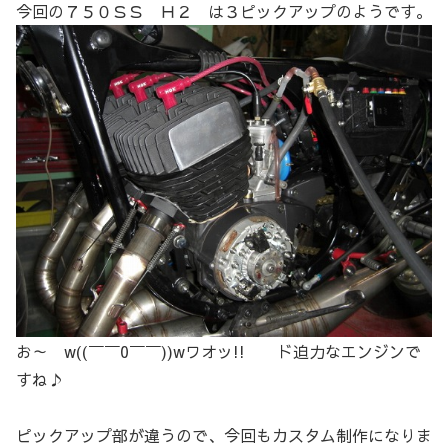
今回の７５０ＳＳ Ｈ２ は３ピックアップのようです。
お～ w((￣￣0￣￣))wワオッ!! ド迫力なエンジンで
すね♪
ピックアップ部が違うので、今回もカスタム制作になりま