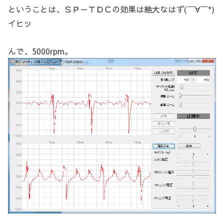
ということは、ＳＰ－ＴＤＣの効果は絶大なはず(￣∀￣*)
イヒッ
んで、5000rpm。