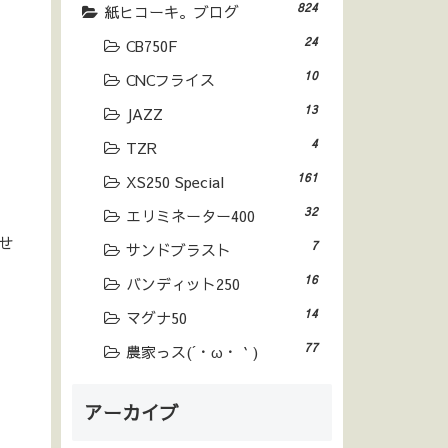
824
紙ヒコーキ。ブログ
24
CB750F
10
CNCフライス
13
JAZZ
4
TZR
161
XS250 Special
32
エリミネーター400
せ
7
サンドブラスト
16
バンディット250
14
マグナ50
77
農家っス(´・ω・｀)
アーカイブ