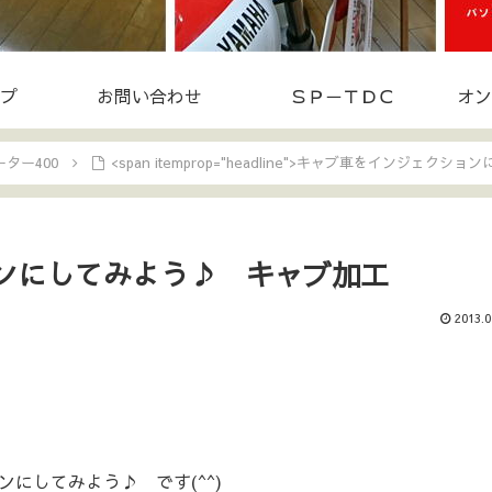
プ
お問い合わせ
ＳＰ－ＴＤＣ
オン
ター400
<span itemprop="headline">キャブ車をインジェク
ンにしてみよう♪ キャブ加工
2013.0
にしてみよう♪ です(^^)