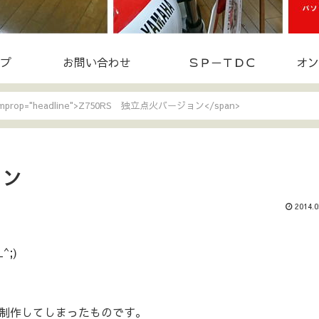
プ
お問い合わせ
ＳＰ－ＴＤＣ
オン
temprop="headline">Z750RS 独立点火バージョン</span>
ョン
2014.0
;)
制作してしまったものです。