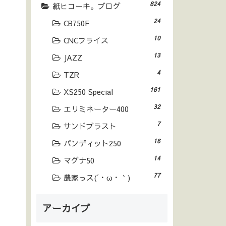
824
紙ヒコーキ。ブログ
24
CB750F
10
CNCフライス
13
JAZZ
4
TZR
161
XS250 Special
32
エリミネーター400
7
サンドブラスト
16
バンディット250
14
マグナ50
77
農家っス(´・ω・｀)
アーカイブ