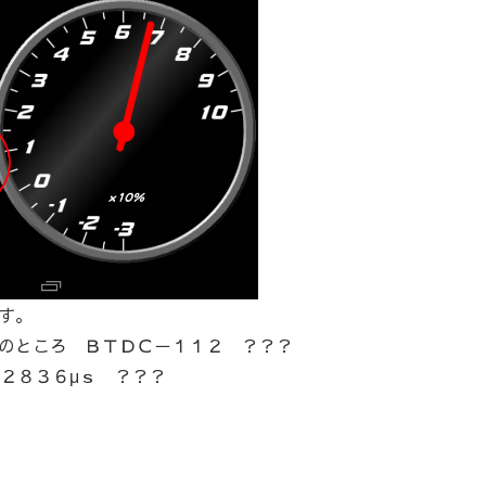
す。
のところ ＢＴＤＣ－１１２ ？？？
２８３６μｓ ？？？