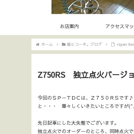
お店案内
アクセスマッ
ホーム
紙ヒコーキ。ブログ
<span i
Z750RS 独立点火バージ
今回のＳＰ－ＴＤＣは、Ｚ７５０ＲＳです♪
と・・・ 華々しくいきたいところですが(^_^
先日記事にした大失態でございます。
独立点火でのオーダーのところ、同時点火で