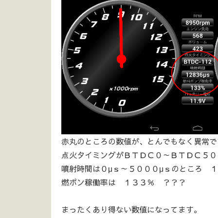
赤丸のところの数値が、とんでもなく異常で
点火タイミングがＢＴＤＣ０～ＢＴＤＣ５０
噴射時間は０μｓ～５０００μｓのところ １
燃ポン稼働率は １３３％ ？？？
まったくあり得ない数値になってます。