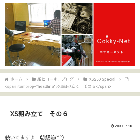
ホーム
紙ヒコーキ。ブログ
XS250 Special
<span itemprop="headline">XS組み立て その６</span>
XS組み立て その６
2009.07.10
続いてます♪ 朝飯前(^^）