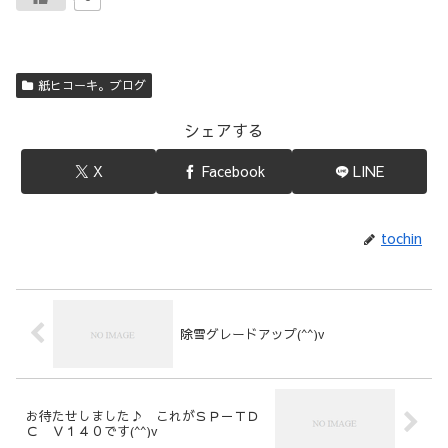
紙ヒコーキ。ブログ
シェアする
X
Facebook
LINE
tochin
除雪グレードアップ(^^)v
お待たせしました♪ これがＳＰ－ＴＤ
Ｃ Ｖ１４０です(^^)v