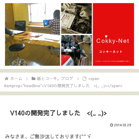
ホーム
紙ヒコーキ。ブログ
<span
itemprop="headline">V140の開発完了しました <(_ _)></span>
V140の開発完了しました <(_ _)>
2014.03.29
みなさま、ご無沙汰しております(^^ゞ