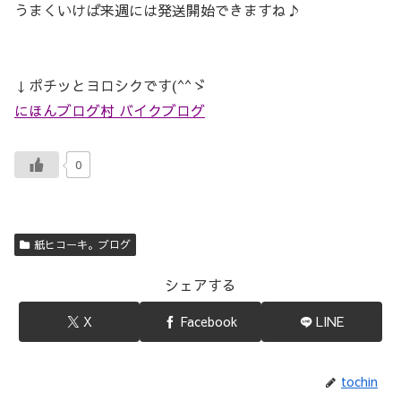
うまくいけば来週には発送開始できますね♪
↓ポチッとヨロシクです(^^ゞ
にほんブログ村 バイクブログ
0
紙ヒコーキ。ブログ
シェアする
X
Facebook
LINE
tochin