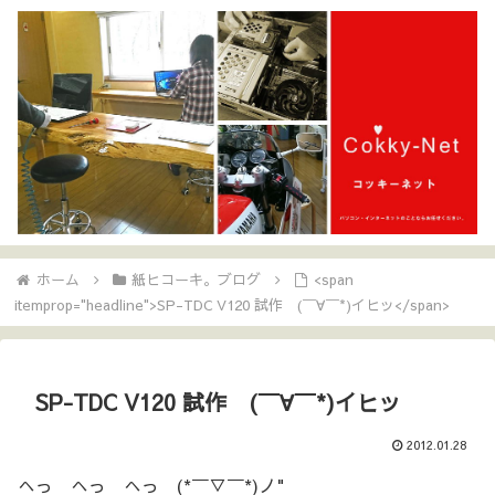
ホーム
紙ヒコーキ。ブログ
<span
itemprop="headline">SP-TDC V120 試作 (￣∀￣*)イヒッ</span>
SP-TDC V120 試作 (￣∀￣*)イヒッ
2012.01.28
へっ へっ へっ (*￣▽￣*)ノ"