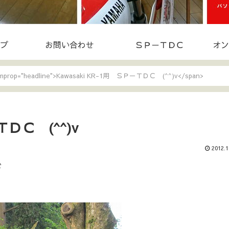
プ
お問い合わせ
ＳＰ－ＴＤＣ
オン
temprop="headline">Kawasaki KR-1用 ＳＰ－ＴＤＣ (^^)v</span>
ＴＤＣ (^^)v
2012.1
ゞ