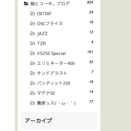
824
紙ヒコーキ。ブログ
24
CB750F
10
CNCフライス
13
JAZZ
4
TZR
161
XS250 Special
32
エリミネーター400
7
サンドブラスト
16
バンディット250
14
マグナ50
77
農家っス(´・ω・｀)
アーカイブ