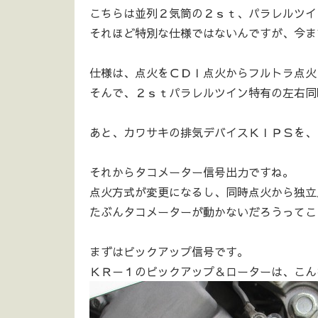
こちらは並列２気筒の２ｓｔ、パラレルツイ
それほど特別な仕様ではないんですが、今ま
仕様は、点火をＣＤＩ点火からフルトラ点火
そんで、２ｓｔパラレルツイン特有の左右同
あと、カワサキの排気デバイスＫＩＰＳを、
それからタコメーター信号出力ですね。
点火方式が変更になるし、同時点火から独立
たぶんタコメーターが動かないだろうってこ
まずはピックアップ信号です。
ＫＲ－１のピックアップ＆ローターは、こん