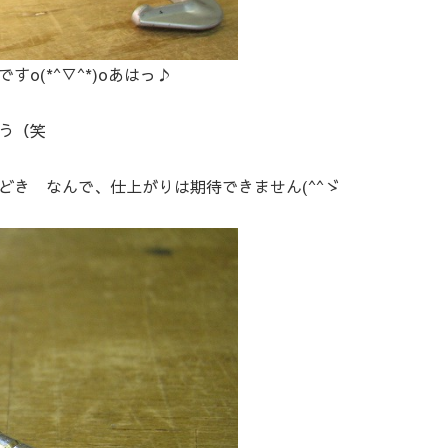
o(*^▽^*)oあはっ♪
う（笑
どき なんで、仕上がりは期待できません(^^ゞ