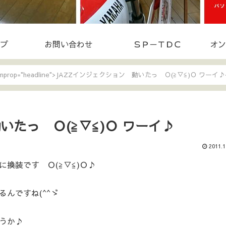
プ
お問い合わせ
ＳＰ－ＴＤＣ
オン
itemprop="headline">JAZZインジェクション 動いたっ Ｏ(≧▽≦)Ｏ ワーイ♪<
いたっ Ｏ(≧▽≦)Ｏ ワーイ♪
2011.1
換装です Ｏ(≧▽≦)Ｏ♪
んですね(^^ゞ
うか♪