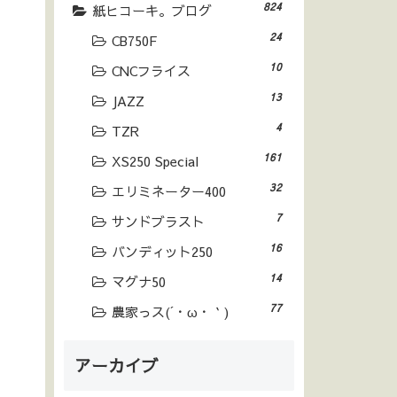
824
紙ヒコーキ。ブログ
24
CB750F
10
CNCフライス
13
JAZZ
4
TZR
161
XS250 Special
32
エリミネーター400
7
サンドブラスト
16
バンディット250
14
マグナ50
77
農家っス(´・ω・｀)
アーカイブ