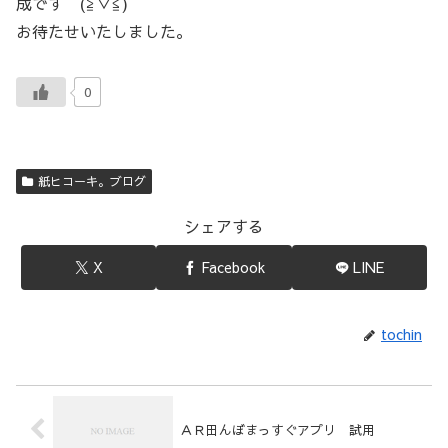
成です (≧▽≦)
お待たせいたしました。
0
紙ヒコーキ。ブログ
シェアする
X
Facebook
LINE
tochin
ＡＲ田んぼまっすぐアプリ 試用