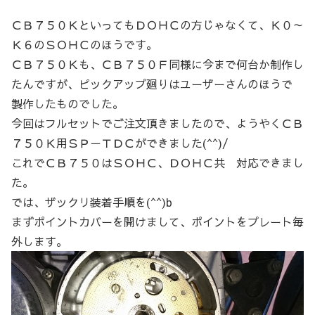
ＣＢ７５０ＫといってもＤＯＨＣの方じゃなくて、Ｋ０～
Ｋ６のＳＯＨＣのほうです。
ＣＢ７５０Ｋも、ＣＢ７５０Ｆ同様に今まで何台か制作し
たんですが、ピックアップ廻りはユーザーさんのほうで
製作したものでした。
今回はフルセットでご注文頂きましたので、ようやくＣＢ
７５０Ｋ用ＳＰ－ＴＤＣができました(^^)/
これでＣＢ７５０はＳＯＨＣ、ＤＯＨＣ共 対応できまし
た。
では、ザックリ装着手順を(^^)b
まずポイントカバーを開けまして、ポイントをプレート毎
外します。