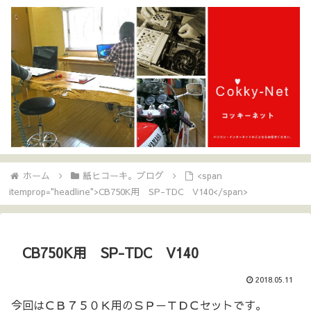
ホーム
紙ヒコーキ。ブログ
<span
itemprop="headline">CB750K用 SP-TDC V140</span>
CB750K用 SP-TDC V140
2018.05.11
今回はＣＢ７５０Ｋ用のＳＰ－ＴＤＣセットです。