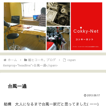
ホーム
紙ヒコーキ。ブログ
<span
itemprop="headline">台風一過</span>
台風一過
2013.09.17
結構 大人になるまで台風一家だと思ってました( 一一)