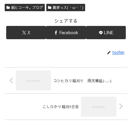
紙ヒコーキ。ブログ
農家っス(´・ω・｀)
シェアする
X
Facebook
LINE
tochin
コシヒカリ稲刈り 雨天順延(-_-)
こしひかり稲刈1日目