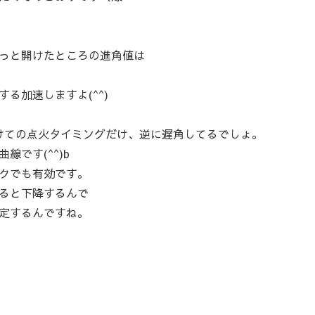
っと開けたところの進角値は
る加速しますよ(^^)
にかけての点火タイミングだけ、逆に遅角してるでしょ。
です(^^)b
クでも有効です。
ると下降するんで
定するんですね。