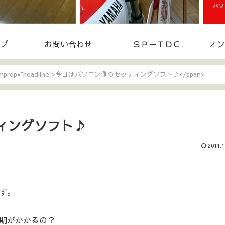
プ
お問い合わせ
ＳＰ－ＴＤＣ
オン
itemprop="headline">今日はパソコン側のセッティングソフト♪</span>
ィングソフト♪
2011.1
す。
期がかかるの？