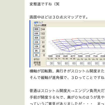
変態道ですね（笑
画面中ほどは３Ｄ点火マップです。
横軸が回転数、奥行きがスロットル開度また
そんで縦軸が進角値で、３Ｄってことですね
普通はスロットル開度大→エンジン負荷大だ
手前が開度９６％で、奥が０％のほうが見や
っていうご意見がありましたが・・・ まっ