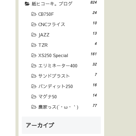
824
紙ヒコーキ。ブログ
24
CB750F
10
CNCフライス
13
JAZZ
4
TZR
161
XS250 Special
32
エリミネーター400
7
サンドブラスト
16
バンディット250
14
マグナ50
77
農家っス(´・ω・｀)
アーカイブ