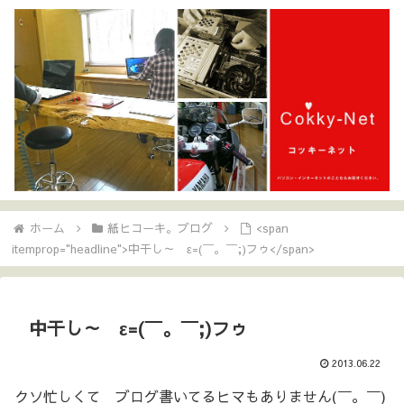
ホーム
紙ヒコーキ。ブログ
<span
itemprop="headline">中干し～ ε=(￣。￣;)フゥ</span>
中干し～ ε=(￣。￣;)フゥ
2013.06.22
クソ忙しくて ブログ書いてるヒマもありません(￣。￣)