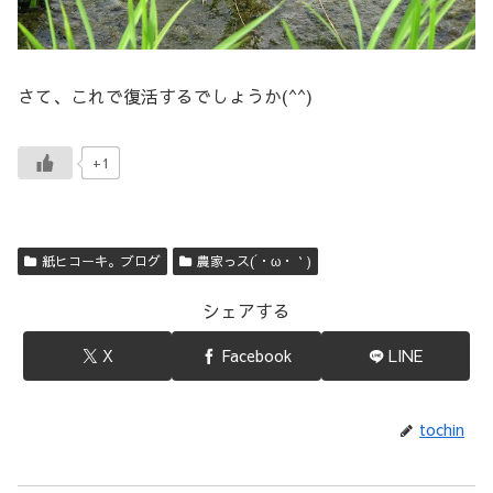
さて、これで復活するでしょうか(^^)
+1
紙ヒコーキ。ブログ
農家っス(´・ω・｀)
シェアする
X
Facebook
LINE
tochin