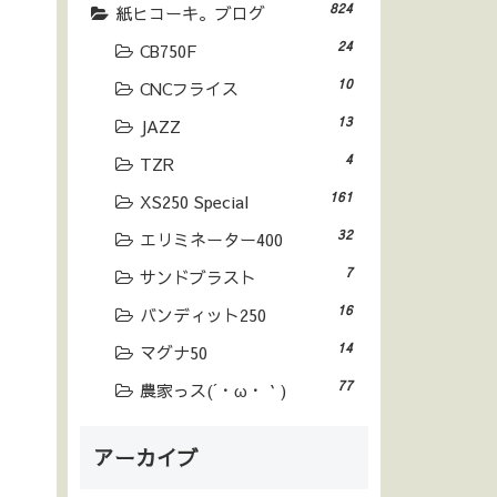
824
紙ヒコーキ。ブログ
24
CB750F
10
CNCフライス
13
JAZZ
4
TZR
161
XS250 Special
32
エリミネーター400
7
サンドブラスト
16
バンディット250
14
マグナ50
77
農家っス(´・ω・｀)
アーカイブ