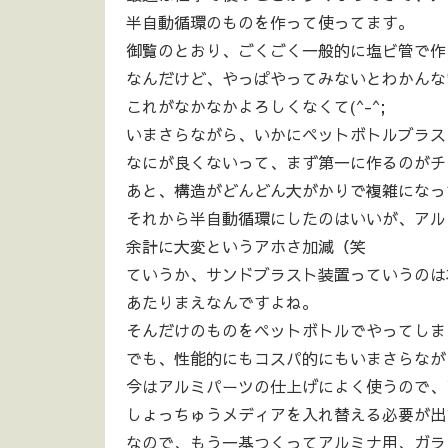
半自動循環のものを作って使ってます。
御覧のとおり、ごくごく一般的に塩ビ管で作
なんだけど、やっぱやってみないとわかんな
これがなかなかよろしくなくて(^-^;
いまさらながら、いかにペットボトルブラス
なにが良くないって、まず第一に作るのがチ
あと、構造がどんどん大がかりで複雑になっ
それから半自動循環にしたのはいいが、アル
余計に大変というアホさ加減（笑
ていうか、サンドブラスト装置っていうのは
あたりまえなんですよね。
そんだけのものをペットボトルでやってしま
でも、性能的にもコスパ的にもいまさらながら
今はアルミパーツの仕上げによく使うので、
しょっちゅうメディアを入れ替える必要が出
なので、もう一基つくってアルミナ用、ガラ