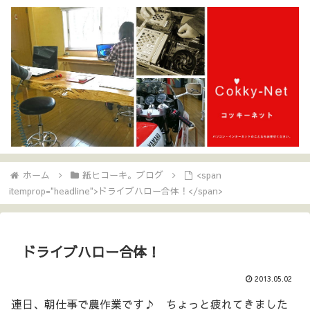
ホーム
紙ヒコーキ。ブログ
<span
itemprop="headline">ドライブハロー合体！</span>
ドライブハロー合体！
2013.05.02
連日、朝仕事で農作業です♪ ちょっと疲れてきました