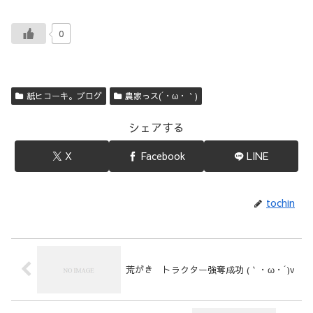
0
紙ヒコーキ。ブログ
農家っス(´・ω・｀)
シェアする
X
Facebook
LINE
tochin
荒がき トラクター強奪成功 (｀・ω・´)v