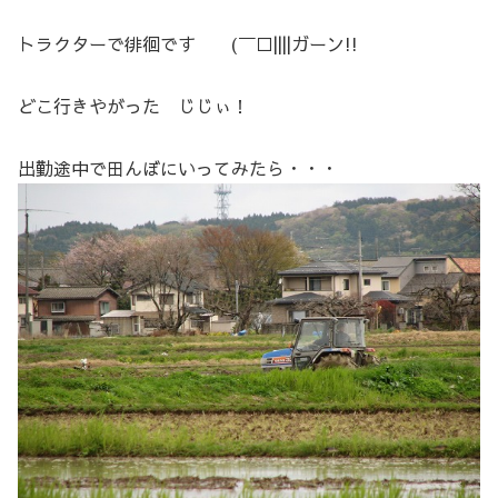
トラクターで徘徊です (￣□||||ガーン!!
どこ行きやがった じじぃ！
出勤途中で田んぼにいってみたら・・・