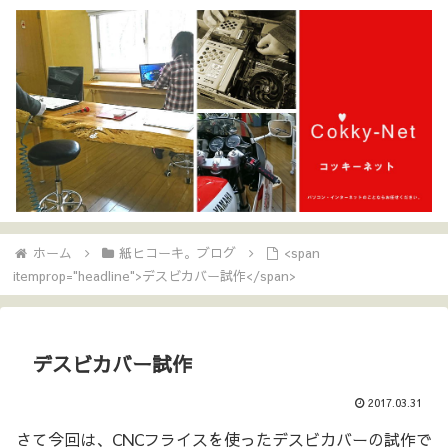
ホーム
紙ヒコーキ。ブログ
<span
itemprop="headline">デスビカバー試作</span>
デスビカバー試作
2017.03.31
さて今回は、CNCフライスを使ったデスビカバーの試作で