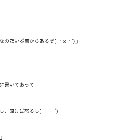
のだいぶ前からあるぞ(´・ω・`)」
に書いてあって
し、聞けば怒るし(ーー゛)
」