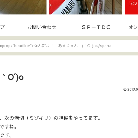
プ
お問い合わせ
ＳＰ－ＴＤＣ
オン
temprop="headline">なんだよ！ あるじゃん (｀O´)o</span>
O´)o
2013.0
、次の溝切（ミゾキリ）の準備をやってます。
ですね。
です。