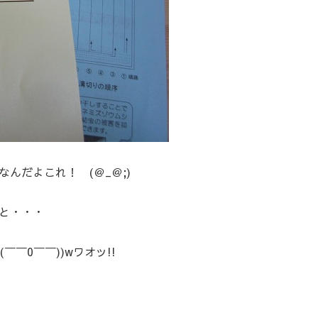
だよこれ！ (＠_＠;)
と・・・
￣0￣￣))wワオッ!!