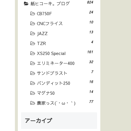
824
紙ヒコーキ。ブログ
24
CB750F
10
CNCフライス
13
JAZZ
4
TZR
161
XS250 Special
32
エリミネーター400
7
サンドブラスト
16
バンディット250
14
マグナ50
77
農家っス(´・ω・｀)
アーカイブ