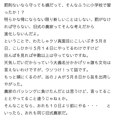
罰則ないなら守っても損だって、そんなふうに小学校で習
ったか！？
明らかな得にならない限り新しいことはしない、罰がなけ
れば守らない、旧式の農家ってそんな考えだから
進化しないんだよ。
ということで、わたしゃクソ真面目にこしいぶき５月８
日、こしひかり５月１４日にやってるわけですけど
田んぼを見れば半数以上は守ってないですね。
天気しだいだからっていう大義名分かかげりゃ誰も文句は
言えないわけですが、ウソつけ！って話です。
もっと頭にくるのが、当のＪＡが５月８日から苗を出荷し
やがった。
農家のバッシングに負けたんだとは思うけど、言ってるこ
ととやってること違うじゃねぇか。
そんなことなら、おれも１０日より前にやる・・・ と
いったら、おれも同じ旧式農家だ。