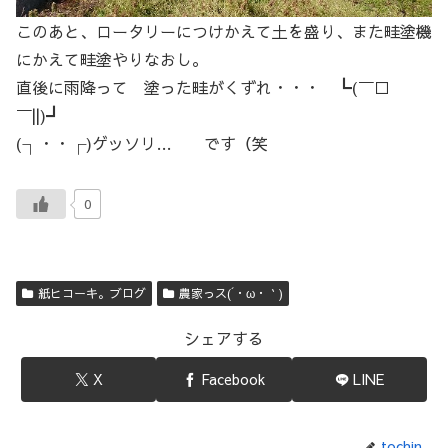
このあと、ロータリーにつけかえて土を盛り、また畦塗機
にかえて畦塗やりなおし。
直後に雨降って 塗った畦がくずれ・・・ ┗(￣□
￣||)┛
(┐・・┌)ゲッソリ… です（笑
0
紙ヒコーキ。ブログ
農家っス(´・ω・｀)
シェアする
X
Facebook
LINE
tochin