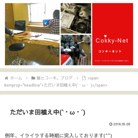
ホーム
紙ヒコーキ。ブログ
<span
itemprop="headline">ただいま田植え中(`・ω・´)</span>
ただいま田植え中(`・ω・´)
2016.05.09
例年、イライラする時期に突入しております(^^)