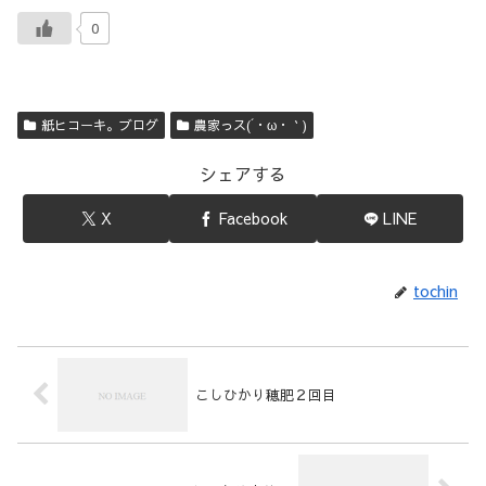
0
紙ヒコーキ。ブログ
農家っス(´・ω・｀)
シェアする
X
Facebook
LINE
tochin
こしひかり穂肥２回目