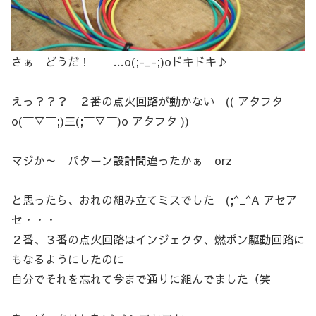
さぁ どうだ！ …o(;-_-;)oドキドキ♪
えっ？？？ ２番の点火回路が動かない (( アタフタ
o(￣▽￣;)三(;￣▽￣)o アタフタ ))
マジか～ パターン設計間違ったかぁ orz
と思ったら、おれの組み立てミスでした (;^_^A アセア
セ・・・
２番、３番の点火回路はインジェクタ、燃ポン駆動回路に
もなるようにしたのに
自分でそれを忘れて今まで通りに組んでました（笑