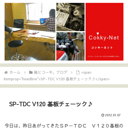
ホーム
紙ヒコーキ。ブログ
<span
itemprop="headline">SP-TDC V120 基板チェーック♪</span>
SP-TDC V120 基板チェーック♪
2012.01.07
今日は、昨日あがってきたＳＰ－ＴＤＣ Ｖ１２０基板の