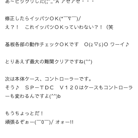
あ～ビックリした(;^_^A アセアセ・・・
修正したらイッパツＯＫ(*￣∇￣)/
え？！ これイッパツＯＫっていわない？！（笑
基板各部の動作チェックＯＫです Ｏ(≧▽≦)Ｏ ワーイ♪
とりあえず最大の難関クリアですね(^^)
次は本体ケース、コントローラーです。
そう♪ ＳＰ－ＴＤＣ Ｖ１２０はケースもコントローラ
ーも変わるんですよ(^^)b
もうちょっとだ！
頑張るぞぉー(￣0￣)/ オォー!!