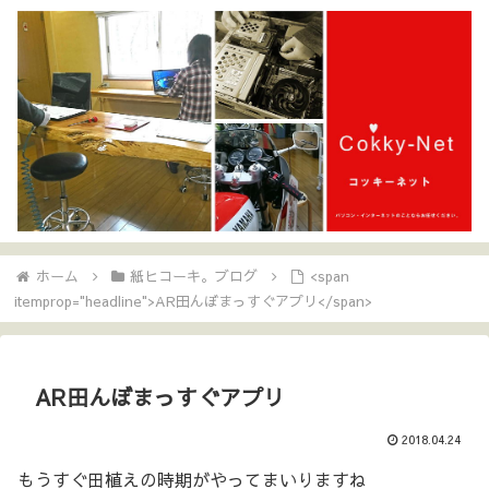
ホーム
紙ヒコーキ。ブログ
<span
itemprop="headline">AR田んぼまっすぐアプリ</span>
AR田んぼまっすぐアプリ
2018.04.24
もうすぐ田植えの時期がやってまいりますね