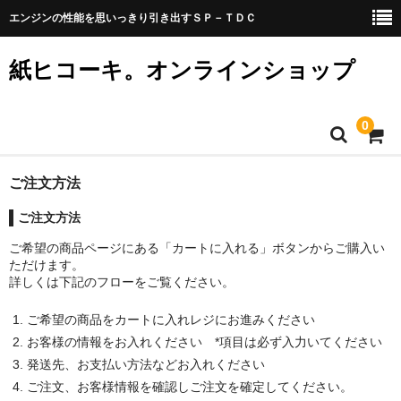
エンジンの性能を思いっきり引き出すＳＰ－ＴＤＣ
紙ヒコーキ。オンラインショップ
0
コッキーネット
ご注文方法
ご注文方法
ＳＰ－ＴＤＣ
ご希望の商品ページにある「カートに入れる」ボタンからご購入い
商品リスト
ただけます。
詳しくは下記のフローをご覧ください。
アプリダウンロード
ご希望の商品をカートに入れレジにお進みください
ご注文方法
お客様の情報をお入れください *項目は必ず入力いてください
発送先、お支払い方法などお入れください
お問い合わせ
ご注文、お客様情報を確認しご注文を確定してください。