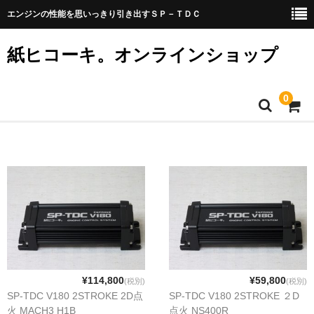
エンジンの性能を思いっきり引き出すＳＰ－ＴＤＣ
紙ヒコーキ。オンラインショップ
0
コッキーネット
ＳＰ－ＴＤＣ
商品リスト
アプリダウンロード
ご注文方法
¥114,800
¥59,800
(税別)
(税別)
お問い合わせ
SP-TDC V180 2STROKE 2D点
SP-TDC V180 2STROKE ２D
火 MACH3 H1B
点火 NS400R