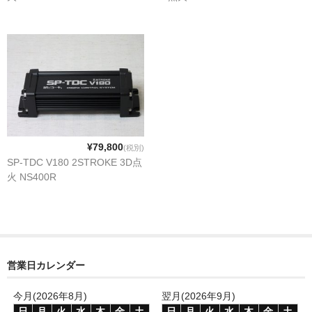
¥79,800
(税別)
SP-TDC V180 2STROKE 3D点
火 NS400R
営業日カレンダー
今月(2026年8月)
翌月(2026年9月)
日
月
火
水
木
金
土
日
月
火
水
木
金
土